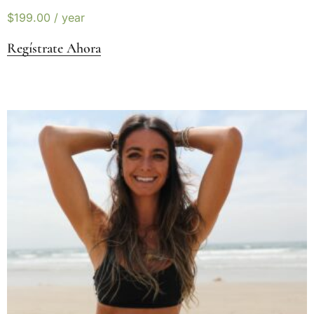
$
199.00
/ year
Regístrate Ahora