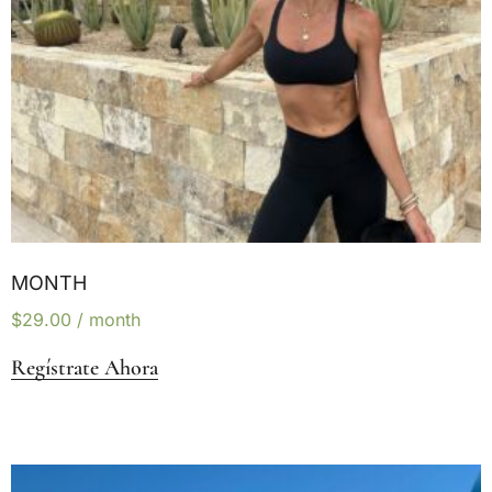
MONTH
$
29.00
/ month
Regístrate Ahora